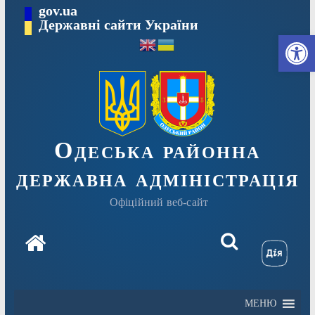
Перейти
gov.ua
Державні сайти України
до
Ві
вмісту
Одеська районна
державна адміністрація
Офіційний веб-сайт
МЕНЮ