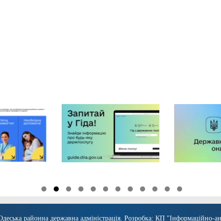
Одеська районна державна адміністрація
. Розробка:
КП "Інформаційно-ан