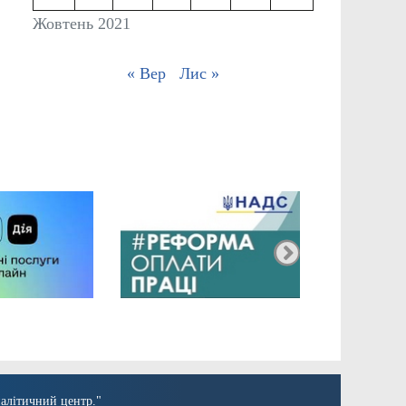
Жовтень 2021
« Вер
Лис »
алітичний центр."