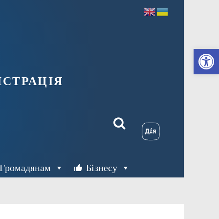
Ві
страція
Громадянам
Бізнесу