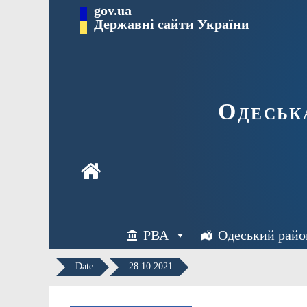
Перейти
gov.ua
Державні сайти України
до
вмісту
Одеськ
РВА
Одеський райо
Date
28.10.2021