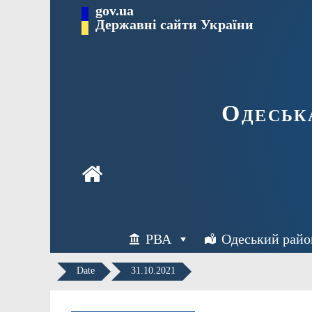
Перейти
gov.ua
Державні сайти України
до
вмісту
Одеськ
РВА
Одеський райо
Date
31.10.2021