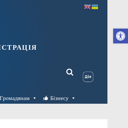
Ві
страція
Громадянам
Бізнесу