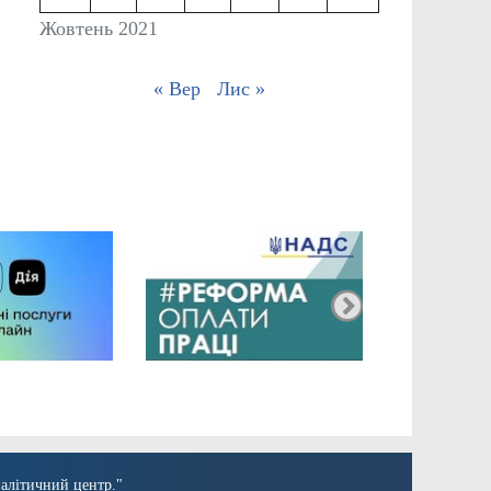
Жовтень 2021
« Вер
Лис »
алітичний центр."