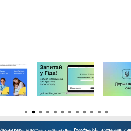
Одеська районна державна адміністрація
. Розробка:
КП "Інформаційно-ан