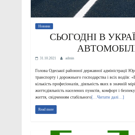
Новини
СЬОГОДНІ В УКРА
АВТОМОБІЛ
31.10.2021
admin
Голова Одеської районної державної адміністрації Ю
транспорту і дорожнього господарства і всіх водіїв: 
кількість професіоналів, діяльність яких в значній мі
життєдіяльність населених пунктів, комфорт і безпек
життя, свідченням стабільного
[…Читати далі…]
Read more