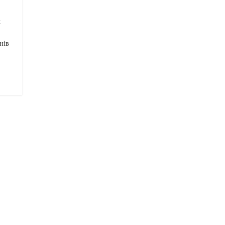
х
нів