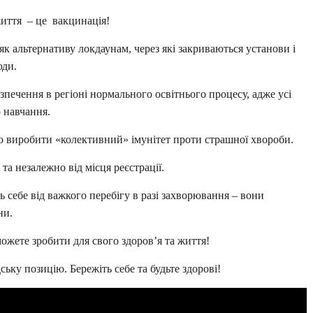
иття – це вакцинація!
к альтернативу локдаунам, через які закриваються установи і
юди.
печення в регіоні нормального освітнього процесу, адже усі
 навчання.
о виробити «колективний» імунітет проти страшної хвороби.
а незалежно від місця реєстрації.
 себе від важкого перебігу в разі захворювання – вони
ни.
жете зробити для свого здоров’я та життя!
ську позицію. Бережіть себе та будьте здорові!