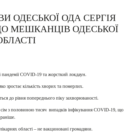
И ОДЕСЬКОЇ ОДА СЕРГІЯ
ДО МЕШКАНЦІВ ОДЕСЬКОЇ
ОБЛАСТІ
і пандемії COVID-19 та жорсткий локдаун.
мко зростає кількість хворих та померлих.
ься до рівня попереднього піку захворюваності.
 сім з половиною тисяч випадків інфікування COVID-19, що
 раніше.
ікарнях області – не вакциновані громадяни.