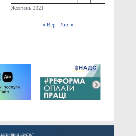
Жовтень 2021
« Вер
Лис »
алітичний центр."