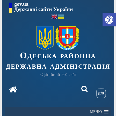
Перейти
gov.ua
Державні сайти України
до
Ві
вмісту
Одеська районна
державна адміністрація
Офіційний веб-сайт
МЕНЮ