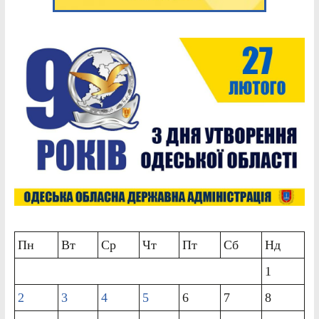
Пн
Вт
Ср
Чт
Пт
Сб
Нд
1
2
3
4
5
6
7
8