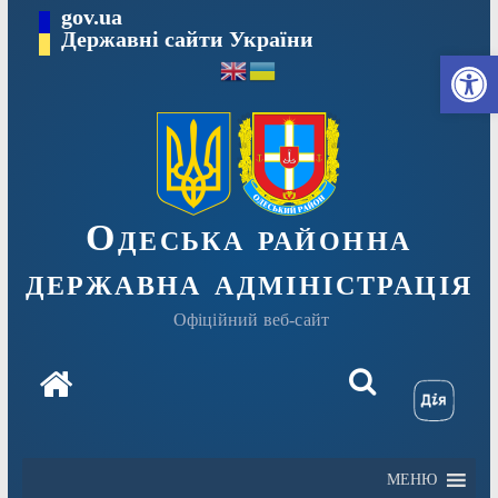
Перейти
gov.ua
Державні сайти України
до
Ві
вмісту
Одеська районна
державна адміністрація
Офіційний веб-сайт
МЕНЮ