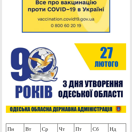
Пн
Вт
Ср
Чт
Пт
Сб
Нд