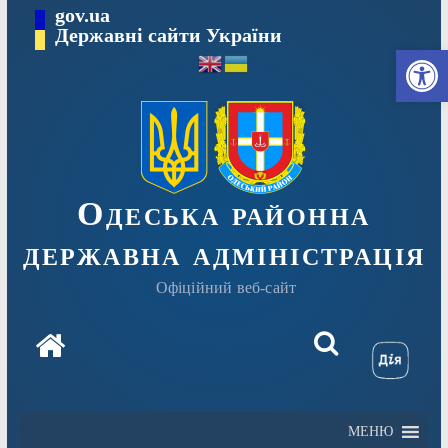
Перейти
gov.ua
Державні сайти України
до
Ві
вмісту
Одеська районна
державна адміністрація
Офіційний веб-сайт
МЕНЮ