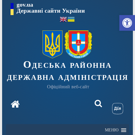
Перейти
gov.ua
Державні сайти України
до
Ві
вмісту
Одеська районна
державна адміністрація
Офіційний веб-сайт
МЕНЮ