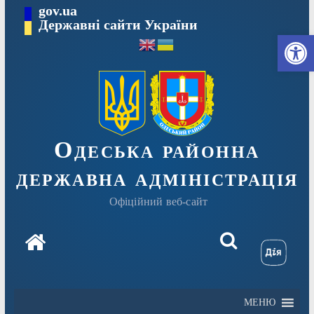
Перейти
gov.ua
Державні сайти України
до
Ві
вмісту
Одеська районна
державна адміністрація
Офіційний веб-сайт
МЕНЮ