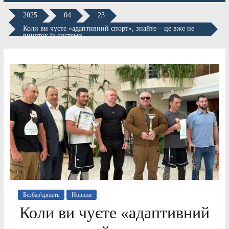
2025
04
23
Коли ви чуєте «адаптивний спорт», знайте – це вже не
виняток із системи.
Безбар'єрність
Новини
Коли ви чуєте «адаптивний