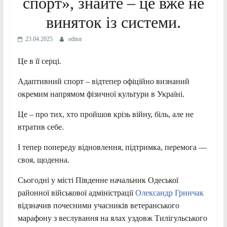
спорт», знайте – це вже не
виняток із системи.
23.04.2025
editor
Це в її серці.
Адаптивний спорт – відтепер офіційно визнаний
окремим напрямом фізичної культури в Україні.
Це – про тих, хто пройшов крізь війну, біль, але не
втратив себе.
І тепер попереду відновлення, підтримка, перемога —
своя, щоденна.
Сьогодні у місті Південне начальник Одеської
районної військової адміністрації
Олександр Гринчак
відзначив почесними учасників ветеранського
марафону з веслування на ялах уздовж Тилігульського