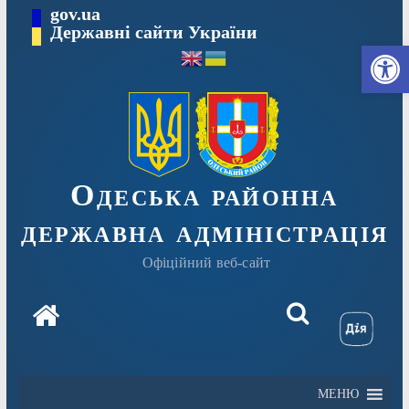
Перейти
gov.ua
Державні сайти України
до
Ві
вмісту
Одеська районна
державна адміністрація
Офіційний веб-сайт
МЕНЮ