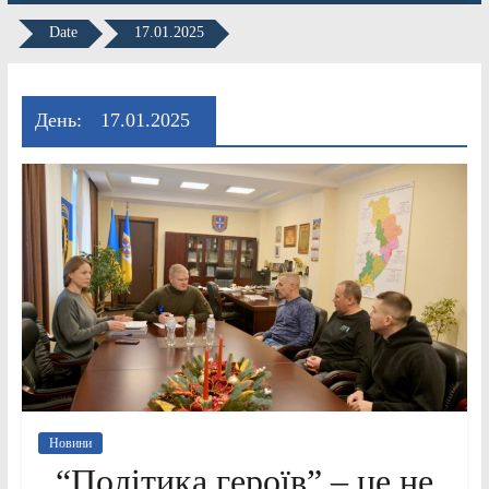
Date
17.01.2025
День:
17.01.2025
Новини
“Політика героїв” – це не