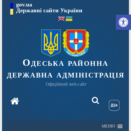
Перейти
gov.ua
Державні сайти України
до
Ві
вмісту
Одеська районна
державна адміністрація
Офіційний веб-сайт
МЕНЮ