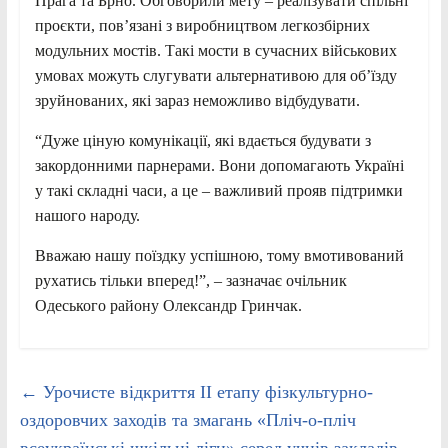
Прага та Брно. Обговорили мету – реалізувати спільні
проєкти, пов’язані з виробництвом легкозбірних
модульних мостів. Такі мости в сучасних військових
умовах можуть слугувати альтернативою для об’їзду
зруйнованих, які зараз неможливо відбудувати.
“Дуже ціную комунікації, які вдається будувати з
закордонними парнерами. Вони допомагають Україні
у такі складні часи, а це – важливий прояв підтримки
нашого народу.
Вважаю нашу поїздку успішною, тому вмотивований
рухатись тільки вперед!”, – зазначає очільник
Одеського району Олександр Гринчак.
←
Урочисте відкриття ІІ етапу фізкультурно-
оздоровчих заходів та змагань «Пліч-о-пліч
всеукраїнські шкільні ліги» серед учнів закладів