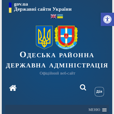
Перейти
gov.ua
Державні сайти України
до
Ві
вмісту
Одеська районна
державна адміністрація
Офіційний веб-сайт
МЕНЮ