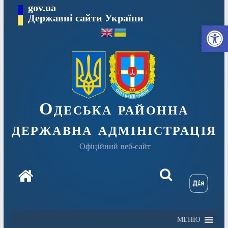
Перейти
gov.ua
Державні сайти України
до
Ві
вмісту
Одеська районна
державна адміністрація
Офіційний веб-сайт
МЕНЮ