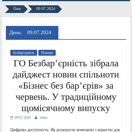
Date
09.07.2024
День:
09.07.2024
Безбар'єрність
Новини
ГО Безбар’єрність зібрала
дайджест новин спільноти
«Бізнес без бар’єрів» за
червень. У традиційному
щомісячному випуску
09.07.2024
editor
Цифрова доступність. Як розвинути компанію з користю для