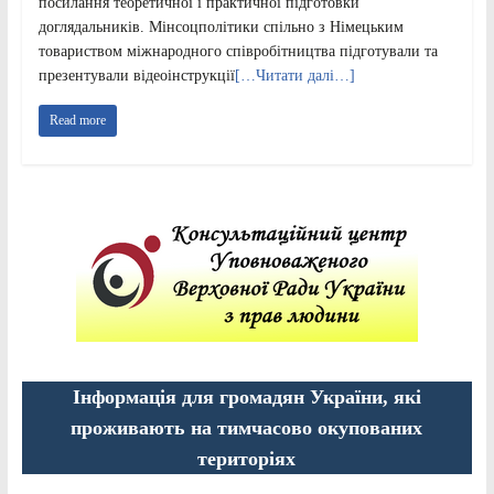
посилання теоретичної і практичної підготовки
доглядальників. Мінсоцполітики спільно з Німецьким
товариством міжнародного співробітництва підготували та
презентували відеоінструкції
[…Читати далі…]
Read more
Інформація для громадян України, які
проживають на тимчасово окупованих
територіях