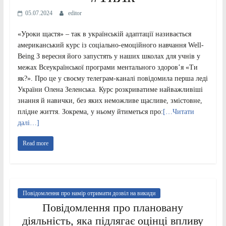
05.07.2024
editor
«Уроки щастя» – так в українській адаптації називається
американський курс із соціально-емоційного навчання Well-
Being З вересня його запустять у наших школах для учнів у
межах Всеукраїнської програми ментального здоров’я «Ти
як?». Про це у своєму телеграм-каналі повідомила перша леді
України Олена Зеленська. Курс розкриватиме найважливіші
знання й навички, без яких неможливе щасливе, змістовне,
плідне життя. Зокрема, у ньому йтиметься про:
[…Читати
далі…]
Read more
Повідомлення про намір отримати дозвіл на викиди
Повідомлення про плановану
діяльність, яка підлягає оцінці впливу