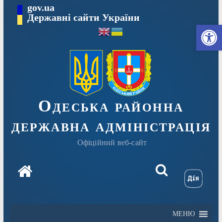
Перейти
gov.ua
Державні сайти України
до
Ві
вмісту
Одеська районна
державна адміністрація
Офіційний веб-сайт
МЕНЮ