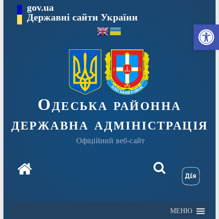
Перейти
gov.ua
Державні сайти України
до
Ві
вмісту
Одеська районна
державна адміністрація
Офіційний веб-сайт
МЕНЮ