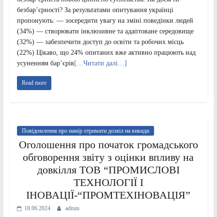
безбар’єрності? За результатами опитування українці
пропонують: — зосередити увагу на зміні поведінки людей
(34%) — створювати інклюзивне та адаптоване середовище
(32%) — забезпечити доступ до освіти та робочих місць
(22%) Цікаво, що 24% опитаних вже активно працюють над
усуненням бар’єрів
[…Читати далі…]
Read more
Повідомлення про намір отримати дозвіл на викиди
Оголошення про початок громадського
обговорення звіту з оцінки впливу на
довкілля ТОВ “ПРОМИСЛОВІ
ТЕХНОЛОГІЇ І
ІНОВАЦІЇ-“ПРОМТЕХІНОВАЦІЯ”
18.06.2024
admin