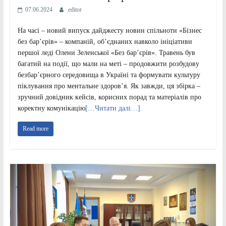
07.06.2024
editor
На часі – новий випуск дайджесту новин спільноти «Бізнес
без бар’єрів» – компаній, об’єднаних навколо ініціативи
першої леді Олени Зеленської «Без бар’єрів». Травень був
багатий на події, що мали на меті – продовжити розбудову
безбар’єрного середовища в Україні та формувати культуру
піклування про ментальне здоров’я. Як завжди, ця збірка –
зручний довідник кейсів, корисних порад та матеріалів про
коректну комунікацію
[…Читати далі…]
Read more