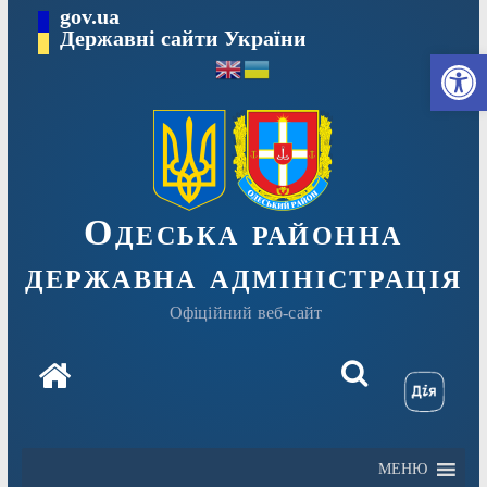
Перейти
gov.ua
Державні сайти України
до
Ві
вмісту
Одеська районна
державна адміністрація
Офіційний веб-сайт
МЕНЮ