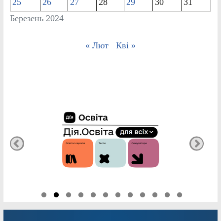
25
26
27
28
29
30
31
Березень 2024
« Лют
Кві »