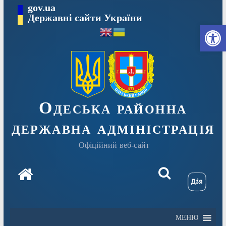
Перейти
gov.ua
Державні сайти України
до
Ві
вмісту
Одеська районна
державна адміністрація
Офіційний веб-сайт
МЕНЮ