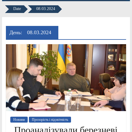
Date
08.03.2024
День:
08.03.2024
Новини
Прозорість і підзвітність
Проаналізували березневі