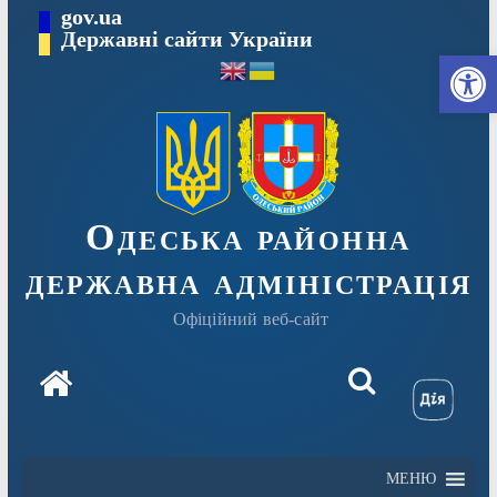
Перейти
gov.ua
Державні сайти України
до
Ві
вмісту
Одеська районна
державна адміністрація
Офіційний веб-сайт
МЕНЮ