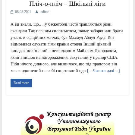
Пліч-о-пліч – Шкільні ліги
08.03.2024
editor
А ви знали, що.. ..у баскетболі часто трапляються різні
скандали Так першим спортсменом, якому заборонили брати
участь в офіційних матчах, був Махмуд Абдул-Рауф. Він
відмовився слухати гімн країни стоячи Інший цікавий
випадок пов’язаний з легендарним Майклом Джорданом,
який вийшов на нагородження, закутаний у прапор США.
Ніби нічого дивного, але виявилося, що під прапором він
ховав одягнений на собі спортивний одяг
[…Читати далі…]
Read more