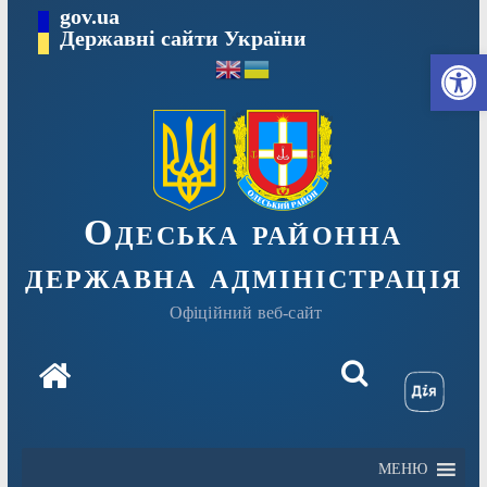
Перейти
gov.ua
Державні сайти України
до
Ві
вмісту
Одеська районна
державна адміністрація
Офіційний веб-сайт
МЕНЮ