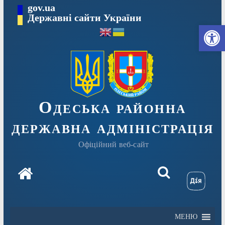
Перейти
gov.ua
Державні сайти України
до
Ві
вмісту
Одеська районна
державна адміністрація
Офіційний веб-сайт
МЕНЮ