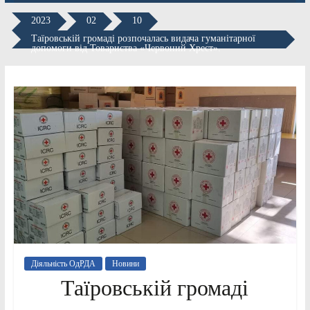
2023
02
10
Таїровській громаді розпочалась видача гуманітарної
допомоги від Товариства «Червоний Хрест».
Діяльність ОдРДА
Новини
Таїровській громаді