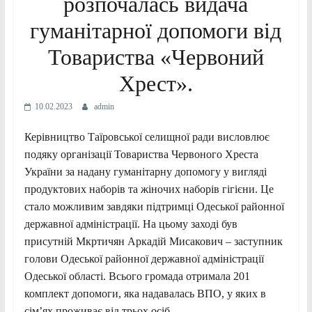
розпочалась видача
гуманітарної допомоги від
Товариства «Червоний
Хрест».
10.02.2023
admin
Керівництво Таїровської селищної ради висловлює
подяку організації Товариства Червоного Хреста
України за надану гуманітарну допомогу у вигляді
продуктових наборів та жіночих наборів гігієни. Це
стало можливим завдяки підтримці Одеської районної
державної адміністрації. На цьому заході був
присутній Мкртичян Аркадій Мисакович – заступник
голови Одеської районної державної адміністрації
Одеської області. Всього громада отримала 201
комплект допомоги, яка надавалась ВПО, у яких в
сім’ях проживає від трьох осіб.