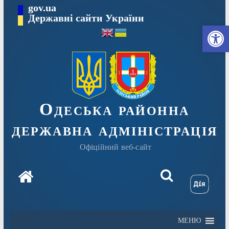
Перейти
gov.ua
Державні сайти України
до
Ві
вмісту
Одеська районна
державна адміністрація
Офіційний веб-сайт
МЕНЮ