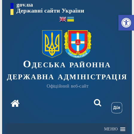
Перейти
gov.ua
Державні сайти України
до
Ві
вмісту
Одеська районна
державна адміністрація
Офіційний веб-сайт
МЕНЮ