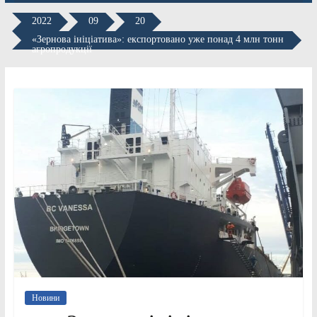
2022
09
20
«Зернова ініціатива»: експортовано уже понад 4 млн тонн
агропродукції
Новини