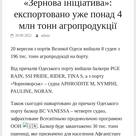
«Зернова ініціатива»:
експортовано уже понад 4
млн тонн агропродукції
20.09.2022
admin
20 вересня з портів Великої Одеси вийшли 8 суден з
196 тис. тонн агропродукції на борту.
Від причалів Одеського порту вийшли балкери PGE
RAIN, SSI PRIDE, RIDER, TINA S, а з порту
«Чорноморськ» – судна APHRODITE M, NYMPHI,
PAULINE, NORAN.
Також сьогодні ошвартовано до причалу Одеського
порту балкер BC VANESSA – четверте судно,
зафрахтоване Всесвітньою продовольчою програмою
ООН
. Балкер буде завантажено 30 тис. тонн
пшениці, яке призначено для населення Афганістану