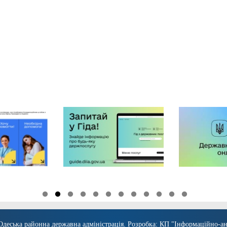
Одеська районна державна адміністрація
. Розробка:
КП "Інформаційно-ан