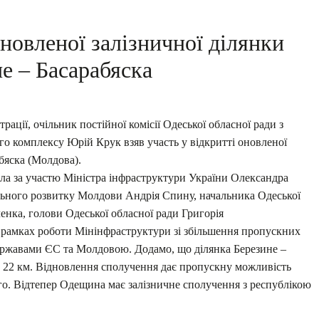
новленої залізничної ділянки
е – Басарабяска
рації, очільник постійної комісії Одеської обласної ради з
ого комплексу Юрій Крук взяв участь у відкритті оновленої
абяска (Молдова).
шла за участю Міністра інфраструктури України Олександра
ального розвитку Молдови Андрія Спину, начальника Одеської
енка, голови Одеської обласної ради Григорія
в рамках роботи Мінінфраструктури зі збільшення пропускних
ержавами ЄС та Молдовою. Додамо, що ділянка Березине –
є 22 км. Відновлення сполучення дає пропускну можливість
ого. Відтепер Одещина має залізничне сполучення з республікою