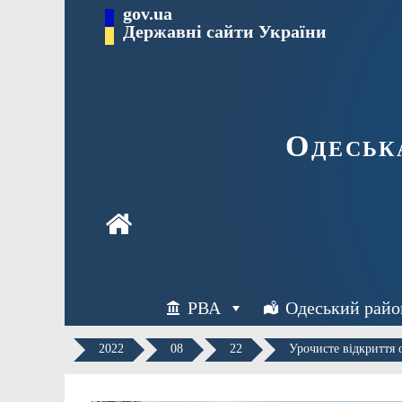
Перейти
gov.ua
Державні сайти України
до
вмісту
Одеськ
РВА
Одеський райо
2022
08
22
Урочисте відкриття 