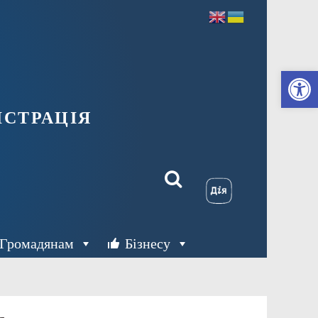
Ві
страція
Громадянам
Бізнесу