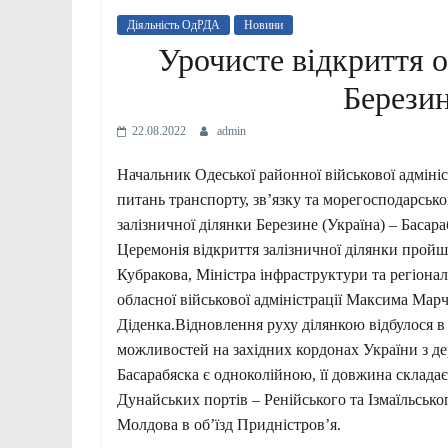
Діяльність ОдРДА
Новини
Урочисте відкриття о
Березин
22.08.2022
admin
Начальник Одеської районної військової адмініст
питань транспорту, зв’язку та морегосподарськ
залізничної ділянки Березине (Україна) – Басар
Церемонія відкриття залізничної ділянки прой
Кубракова, Міністра інфраструктури та регіон
обласної військової адміністрації Максима Марч
Діденка.Відновлення руху ділянкою відбулося 
можливостей на західних кордонах України з д
Басарабяска є одноколійною, її довжина склада
Дунайських портів – Ренійського та Ізмаїльськ
Молдова в об’їзд Придністров’я.