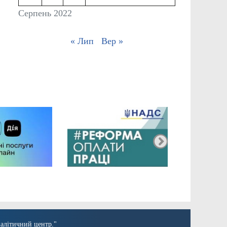
Серпень 2022
« Лип
Вер »
алітичний центр."