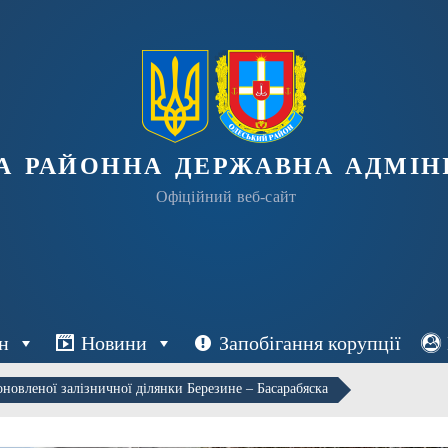
а районна державна адміні
Офіційний веб-сайт
н
Новини
Запобігання корупції
оновленої залізничної ділянки Березине – Басарабяска