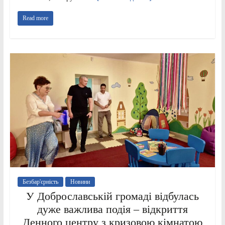
Read more
Безбар'єрність
Новини
У Доброславській громаді відбулась
дуже важлива подія – відкриття
Денного центру з кризовою кімнатою