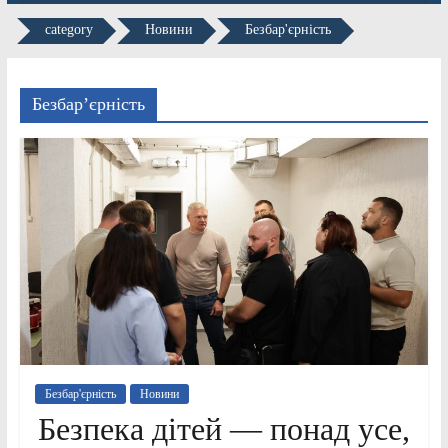
category
Новини
Безбар'єрність
Безбар’єрність
Безбар'єрність
Новини
Безпека дітей — понад усе,