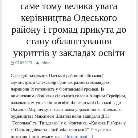
саме тому велика увага
керівництва Одеського
району і громад прикута до
стану облаштування
укриттів у закладах освіти
05.09.2025
editor
Сьогодні начальник Одеської районної військової
адміністрації Олександр Гринчак разом із командою
перевірив їх готовність у Фонтанській громаді. Із
виконуючим обов’язки сільського голови Андрієм Серебрієм,
начальником управління освіти Фонтанської сільської ради
Оксаною Марінеску, начальником управління капітального
будівництва Максимом Шпатом вони відвідали ДНЗ
“Тополька” та “Гніздечко” у с. Фонтанка, «Казкова Рів’єра» у
с. Олександрівка та ліцей «Фонтанський”. Результати –
позитивні, тож рухаємось
[…Читати далі…]