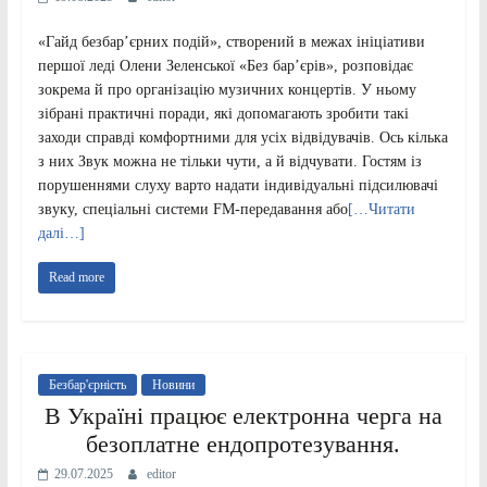
«Гайд безбар’єрних подій», створений в межах ініціативи
першої леді Олени Зеленської «Без бар’єрів», розповідає
зокрема й про організацію музичних концертів. У ньому
зібрані практичні поради, які допомагають зробити такі
заходи справді комфортними для усіх відвідувачів. Ось кілька
з них Звук можна не тільки чути, а й відчувати. Гостям із
порушеннями слуху варто надати індивідуальні підсилювачі
звуку, спеціальні системи FM-передавання або
[…Читати
далі…]
Read more
Безбар'єрність
Новини
В Україні працює електронна черга на
безоплатне ендопротезування.
29.07.2025
editor