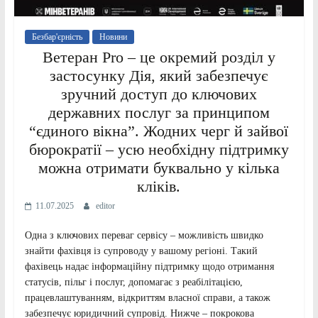
Безбар'єрність
Новини
Ветеран Pro – це окремий розділ у
застосунку Дія, який забезпечує
зручний доступ до ключових
державних послуг за принципом
“єдиного вікна”. Жодних черг й зайвої
бюрократії – усю необхідну підтримку
можна отримати буквально у кілька
кліків.
11.07.2025
editor
Одна з ключових переваг сервісу – можливість швидко
знайти фахівця із супроводу у вашому регіоні. Такий
фахівець надає інформаційну підтримку щодо отримання
статусів, пільг і послуг, допомагає з реабілітацією,
працевлаштуванням, відкриттям власної справи, а також
забезпечує юридичний супровід. Нижче – покрокова