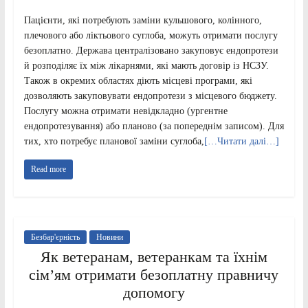
Пацієнти, які потребують заміни кульшового, колінного,
плечового або ліктьового суглоба, можуть отримати послугу
безоплатно. Держава централізовано закуповує ендопротези
й розподіляє їх між лікарнями, які мають договір із НСЗУ.
Також в окремих областях діють місцеві програми, які
дозволяють закуповувати ендопротези з місцевого бюджету.
Послугу можна отримати невідкладно (ургентне
ендопротезування) або планово (за попереднім записом). Для
тих, хто потребує планової заміни суглоба,
[…Читати далі…]
Read more
Безбар'єрність
Новини
Як ветеранам, ветеранкам та їхнім
сім’ям отримати безоплатну правничу
допомогу