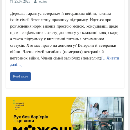
25.07.2025
editor
Держава гарантує ветеранам й ветеранкам війни, членам
їхніх сімей безоплатну правничу підтримку. Йдеться про
роз’яснення норм законів простою мовою, консультації щодо
прав і соціального захисту, допомогу у складанні заяв, скарг,
а також підтримку у вирішенні питань з отриманням
статусів. Хто має право на допомогу? Ветерани й ветеранки
війни. Члени сімей загиблих (померлих) ветеранів й
ветеранок війни. Члени сімей загиблих (померлих)
[…Читати
далі…]
Read more