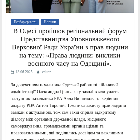
Безбар'єрність
Новини
В Одесі пройшов регіональний форум
Представництва Уповноваженого
Верховної Ради України з прав людини
на тему: «Права людини: виклики
воєнного часу на Одещині».
13.06.2025
editor
За дорученням начальника Одеської районної військової
адміністрації Олександра Гринчака у заході взяли участь
заступник начальника РВА Алла Вишнякова та керівник
апарату РВА Антон Тороній. Тематика захисту прав людини
завжди є актуальною, тож сам захід сприяв відкритому
діалогу між органами державної влади, місцевого
самоврядування, громадськими організаціями та
правозахисниками, які поділились досвідом та важливими
думками щодо ефективного захисту прав людини в