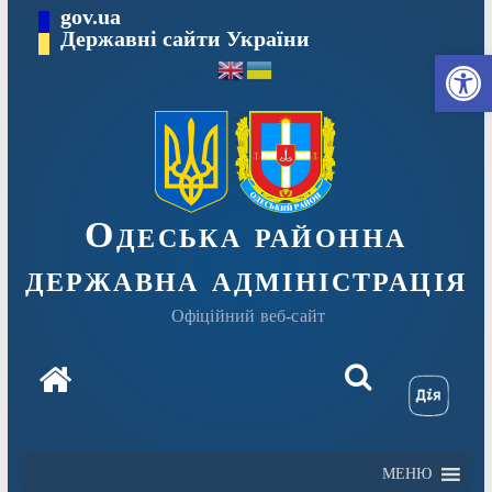
Перейти
gov.ua
Державні сайти України
до
Ві
вмісту
Одеська районна
державна адміністрація
Офіційний веб-сайт
МЕНЮ