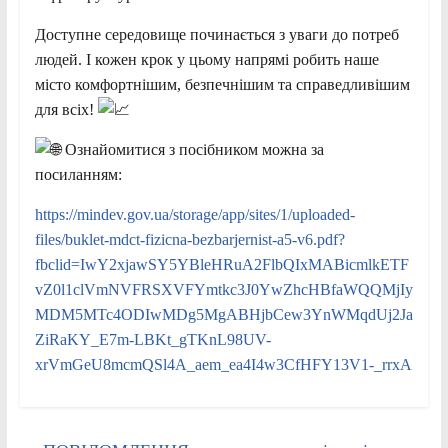
Доступне середовище починається з уваги до потреб
людей. І кожен крок у цьому напрямі робить наше
місто комфортнішим, безпечнішим та справедливішим
для всіх!
Ознайомитися з посібником можна за
посиланням:
https://mindev.gov.ua/storage/app/sites/1/uploaded-
files/buklet-mdct-fizicna-bezbarjernist-a5-v6.pdf?
fbclid=IwY2xjawSY5YBleHRuA2FlbQIxMABicmlkETF
vZ0l1clVmNVFRSXVFYmtkc3J0YwZhcHBfaWQQMjIy
MDM5MTc4ODIwMDg5MgABHjbCew3YnWMqdUj2Ja
ZiRaKY_E7m-LBKt_gTKnL98UV-
xrVmGeU8mcmQSl4A_aem_ea4I4w3CfHFY13V1-_rrxA