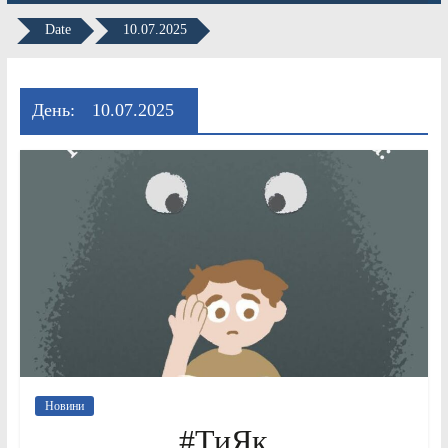
Date
10.07.2025
День:
10.07.2025
Новини
#ТиЯк