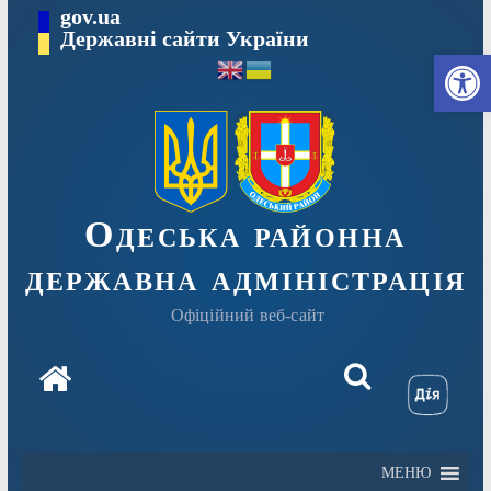
Перейти
gov.ua
Державні сайти України
до
Ві
вмісту
Одеська районна
державна адміністрація
Офіційний веб-сайт
МЕНЮ