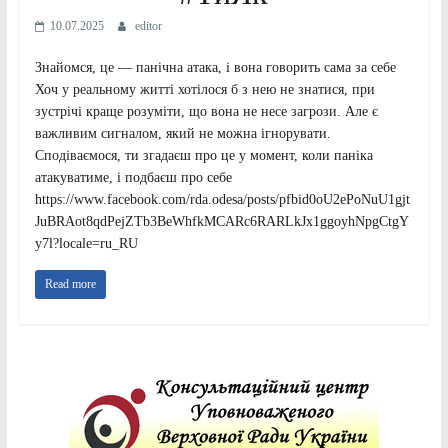
10.07.2025
editor
Знайомся, це — панічна атака, і вона говорить сама за себе
Хоч у реальному житті хотілося б з нею не знатися, при
зустрічі краще розуміти, що вона не несе загрози. Але є
важливим сигналом, який не можна ігнорувати.
Сподіваємося, ти згадаєш про це у момент, коли паніка
атакуватиме, і подбаєш про себе
https://www.facebook.com/rda.odesa/posts/pfbid0oU2ePoNuU1gjt
JuBRAot8qdPejZTb3BeWhfkMCARc6RARLkJx1ggoyhNpgCtgY
y7l?locale=ru_RU
Read more