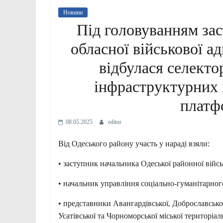
Новини
Під головуванням за
обласної військової а
відбулася селекто
інфраструктурних 
плат
08.05.2025
editor
Від Одеського району участь у нараді взяли:
• заступник начальника Одеської районної війс
• начальник управління соціально-гуманітарног
• представники Авангардівської, Доброславської,
Усатівської та Чорноморської міської територіа