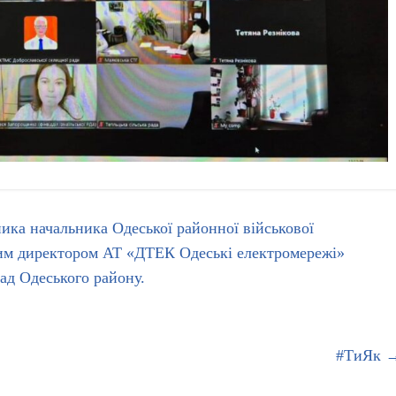
ника начальника Одеської районної військової
ьним директором АТ «ДТЕК Одеські електромережі»
ад Одеського району.
#ТиЯк