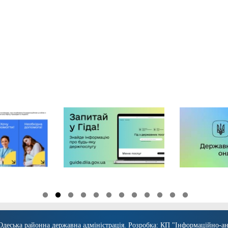
Одеська районна державна адміністрація
. Розробка:
КП "Інформаційно-ан