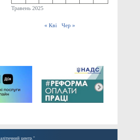
Травень 2025
« Кві
Чер »
алітичний центр."