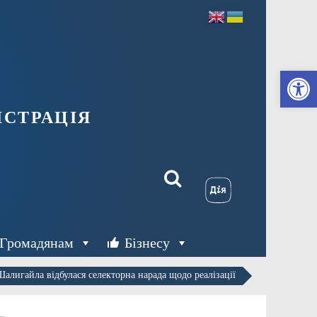
Ві
страція
Громадянам
Бізнесу
Шалигайла відбулася селекторна нарада щодо реалізації