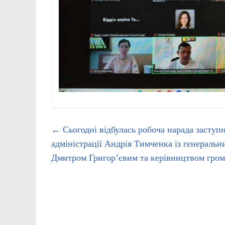
←
Сьогодні відбулась робоча нарада заступ
адміністрації Андрія Тимченка із генерал
Дмитром Григор’євим та керівництвом гром