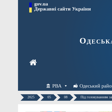
Перейти
gov.ua
Державні сайти України
до
вмісту
Одеськ
РВА
Одеський райо
2025
05
08
Під головуванням за