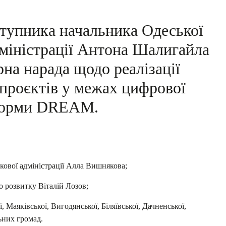
ступника начальника Одеської
дміністрації Антона Шалигайла
рна нарада щодо реалізації
проєктів у межах цифрової
форми DREAM.
ькової адміністрації Алла Вишнякова;
о розвитку Віталій Лозов;
 Маяківської, Вигодянської, Біляївської, Дачненської,
льних громад.