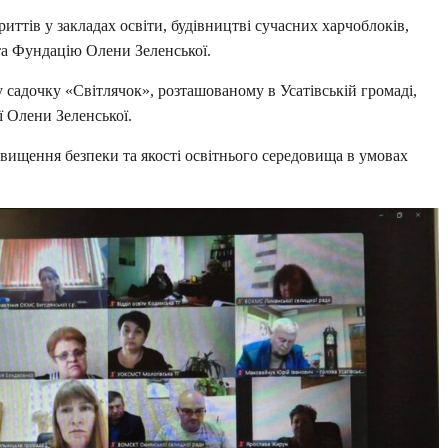
ттів у закладах освіти, будівництві сучасних харчоблоків,
 та Фундацію Олени Зеленської.
 садочку «Світлячок», розташованому в Усатівській громаді,
ї Олени Зеленської.
двищення безпеки та якості освітнього середовища в умовах