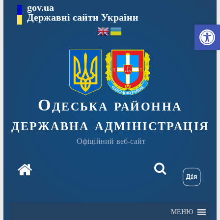
Перейти
gov.ua
Державні сайти України
до
Ві
вмісту
Одеська районна
державна адміністрація
Офіційний веб-сайт
МЕНЮ