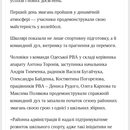
успіхів і нових
досягнень.
Перший день змагань пройшов у динамічній
атмосфері — учасники продемонстрували свою
майстерність у волейболі.
Школярі показали не лише спортивну підготовку, а й
командний дух, витримку та прагнення до перемоги.
Чоловіки з команди Одеської РВА у складі керівника
апарату Антона Торонія, заступника начальника
Андрія Тимченка, радників Василя Бугайчука,
Олександра Байденка, Костянтина Погорелова,
працівників РВА – Дениса Рудого, Олега Карпова та
Максима Полякова продемонстрували справжній
командний дух та запалили початок сезону районних
змагань своєю грою з однієї з шкільних збірних.
«Районна адміністрація й надалі підтримуватиме
розвиток шкільного спорту, адже такі ініціативи не