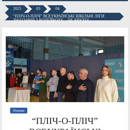
2025
03
04
“ПЛІЧ-О-ПЛІЧ” ВСЕУКРАЇНСЬКІ ШКІЛЬНІ ЛІГИ:
ЗМАГАННЯ З ВОЛЕЙБОЛУ – ЦЕ КРУТО!
Новини
“ПЛІЧ-О-ПЛІЧ”