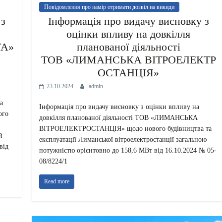
Повідомлення про намір отримати дозвіл на викиди
 з
Інформація про видачу висновку з
оцінки впливу на довкілля
ТА»
планованої діяльності
ТОВ «ЛИМАНСЬКА ВІТРОЕЛЕКТР
ОСТАНЦІЯ»
23.10.2024
admin
а
Інформація про видачу висновку з оцінки впливу на
ого
довкілля планованої діяльності ТОВ «ЛИМАНСЬКА
ВІТРОЕЛЕКТРОСТАНЦІЯ» щодо нового будівництва та
й
експлуатації Лиманської вітроелектростанції загальною
від
потужністю орієнтовно до 158,6 МВт від 16.10.2024 № 05-
08/8224/1
Read more