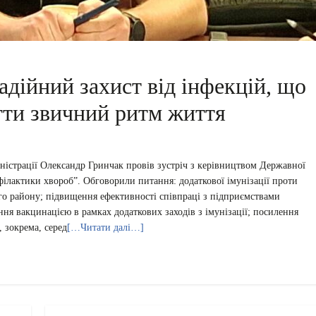
дійний захист від інфекцій, що
гти звичний ритм життя
іністрації Олександр Гринчак провів зустріч з керівництвом Державної
iлактики хвороб”. Обговорили питання: додаткової імунізації проти
ого району; підвищення ефективності співпраці з підприємствами
ння вакцинацією в рамках додаткових заходів з імунізації; посилення
 зокрема, серед
[…Читати далі…]