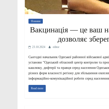
Новини
Вакцинація — це ваш на
дозволяє збере
23.10.2024
editor
Сьогодні начальник Одеської районної військової адм
установи “Одеський обласний центр контролю та проф
кашлюку, дифтерії та правця серед населення Одеськ
різних форм власності регіону для збільшення охопле
інформаційно-комунікаційної роботи серед населення,
Read more