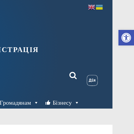
Ві
страція
Громадянам
Бізнесу