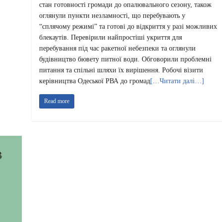
стан готовності громади до опалювального сезону, також
оглянули пункти незламності, що перебувають у
“сплячому режимі” та готові до відкриття у разі можливих
блекаутів. Перевірили найпростіші укриття для
перебування під час ракетної небезпеки та оглянули
будівництво бювету питної води. Обговорили проблемні
питання та спільні шляхи їх вирішення. Робочі візити
керівництва Одеської РВА до громад
[…Читати далі…]
Read more