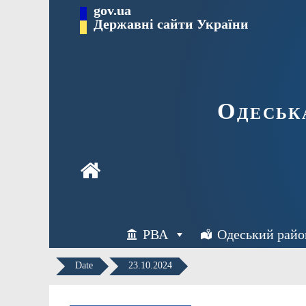
Перейти
gov.ua
Державні сайти України
до
вмісту
Одеськ
РВА
Одеський райо
Date
23.10.2024