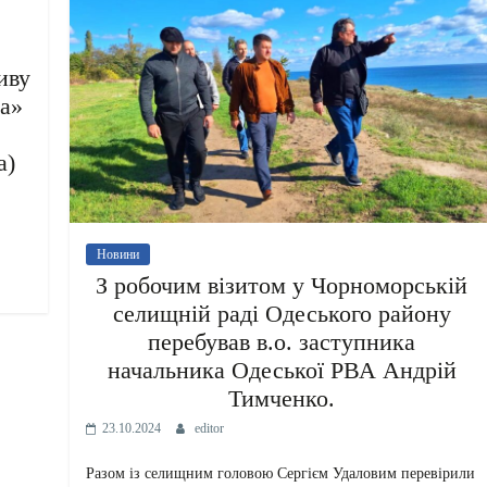
иву
а»
а)
Новини
З робочим візитом у Чорноморській
селищній раді Одеського району
перебував в.о. заступника
начальника Одеської РВА Андрій
Тимченко.
23.10.2024
editor
Разом із селищним головою Сергієм Удаловим перевірили