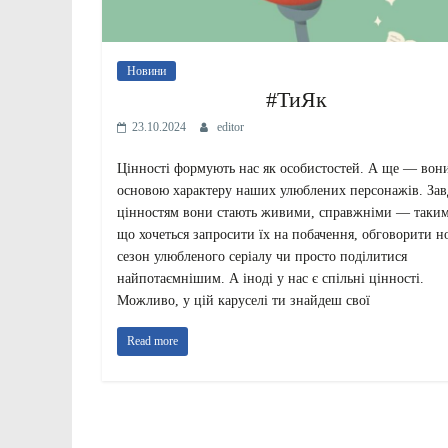
Новини
#ТиЯк
23.10.2024
editor
Цінності формують нас як особистостей. А ще — вони
основою характеру наших улюблених персонажів. Зав
цінностям вони стають живими, справжніми — таки
що хочеться запросити їх на побачення, обговорити 
сезон улюбленого серіалу чи просто поділитися
найпотаємнішим. А іноді у нас є спільні цінності.
Можливо, у цій каруселі ти знайдеш свої
Read more