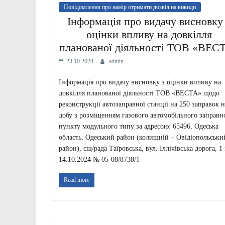
Повідомлення про намір отримати дозвіл на викиди
Інформація про видачу висновку
оцінки впливу на довкілля
планованої діяльності ТОВ «ВЕС
23.10.2024
admin
Інформація про видачу висновку з оцінки впливу на
довкілля планованої діяльності ТОВ «ВЕСТА» щодо
реконструкції автозаправної станції на 250 заправок н
добу з розміщенням газового автомобільного заправн
пункту модульного типу за адресою: 65496, Одеська
область, Одеський район (колишній – Овідіопольськи
район), сщ/рада Таїровська, вул. Іллічівська дорога, 1 
14.10.2024 № 05-08/8738/1
Read more