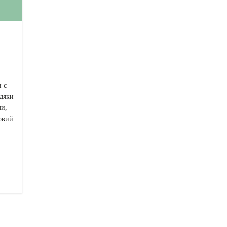
 є
дяки
ми,
новий