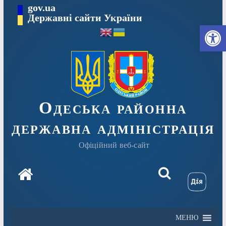
Перейти
gov.ua
Державні сайти України
до
Ві
вмісту
Одеська районна
державна адміністрація
Офіційний веб-сайт
МЕНЮ