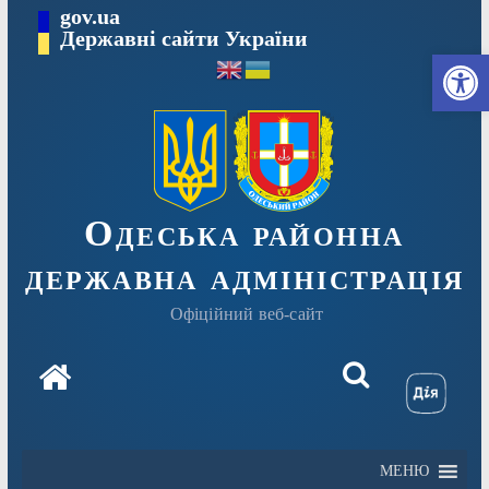
Перейти
gov.ua
Державні сайти України
до
Ві
вмісту
Одеська районна
державна адміністрація
Офіційний веб-сайт
МЕНЮ