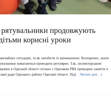
і рятувальники продовжують
дітьми корисні уроки
звичайних ситуаціях, та як запобігти їх виникненню. Безперечно, знати
ятувальники намагаються проводити регулярно. Так, інспекторським
аїни в Одеській області спільно з Одеською РВА проведено заняття із
кої ради Одеського району Одеської області. Під
[…Читати далі…]