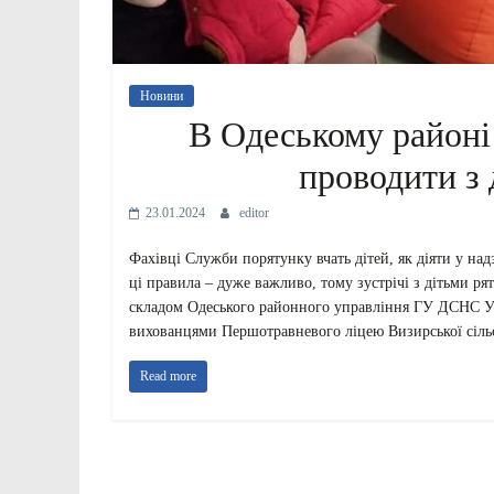
Новини
В Одеському район
проводити з 
23.01.2024
editor
Фахівці Служби порятунку вчать дітей, як діяти у над
ці правила – дуже важливо, тому зустрічі з дітьми р
складом Одеського районного управління ГУ ДСНС Укр
вихованцями Першотравневого ліцею Визирської сільсь
Read more