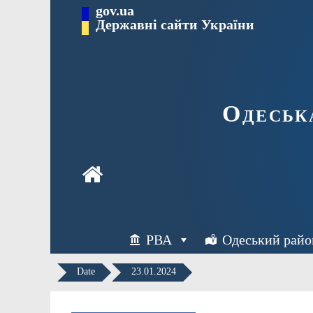
Перейти
gov.ua
Державні сайти України
до
вмісту
Одеськ
РВА
Одеський райо
Date
23.01.2024