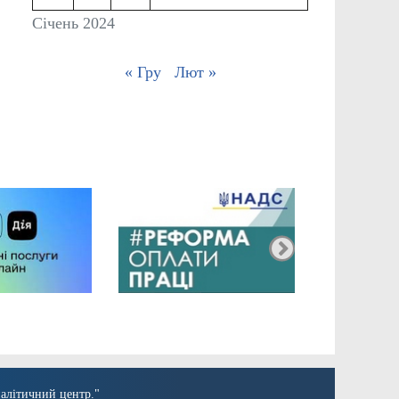
Січень 2024
« Гру
Лют »
алітичний центр."