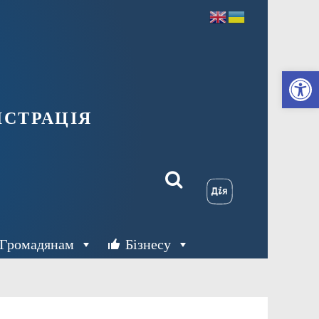
Ві
страція
Громадянам
Бізнесу