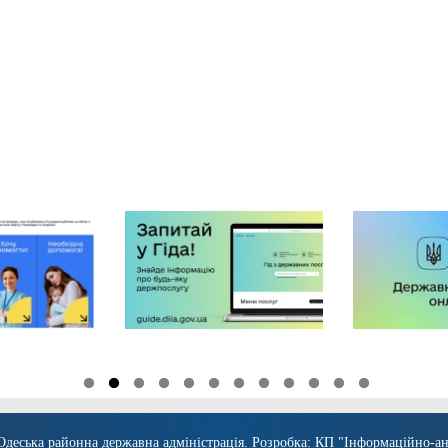
Одеська районна державна адміністрація
. Розробка:
КП "Інформаційно-ан