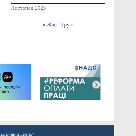
Листопад 2023
« Жов
Гру »
алітичний центр."