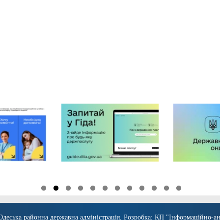
Одеська районна державна адміністрація
. Розробка:
КП "Інформаційно-ан