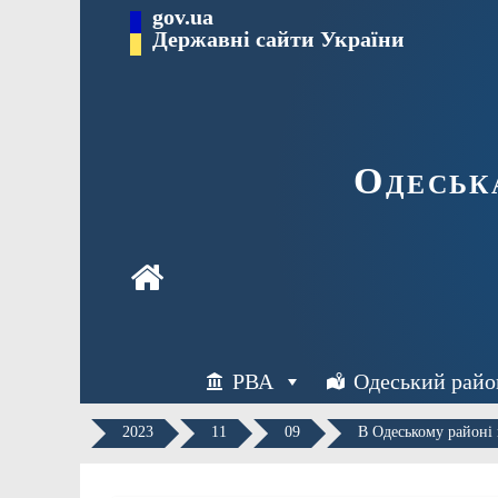
Перейти
gov.ua
Державні сайти України
до
вмісту
Одеськ
РВА
Одеський райо
2023
11
09
В Одеському районі 