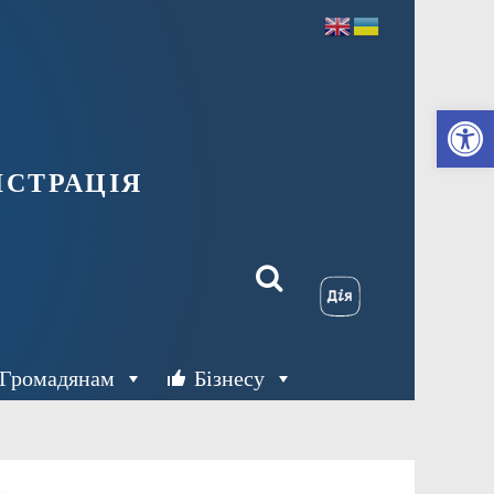
Ві
страція
Громадянам
Бізнесу