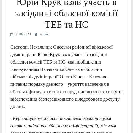
Юрій Крук взяв участь в
засіданні обласної комісії
ТЕБ та НС
03.06.2023
admin
Сьогодні Начальник Одеської районної військової
адміністрації Юрій Крук взяв участь в засіданні
обласної комісії ТЕБ та НС, яка пройшла під
головуванням Начальника Одеської обласної
військової адміністрації Олега Кіпера. Ключове
питання порядку денного – укриття населення в
об’єктах фонду захисних споруд цивільного захисту та
забезпечення безперешкодного цілодобового доступу
до них.
«
Керівництвом області поставлені завдання усім
головам районних військових адміністрацій, міським