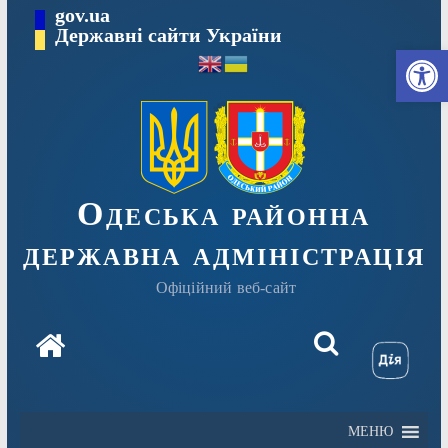
Перейти
gov.ua
Державні сайти України
до
Ві
вмісту
Одеська районна
державна адміністрація
Офіційний веб-сайт
МЕНЮ