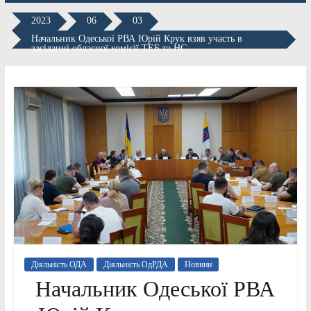
2023
06
03
Начальник Одеської РВА Юрій Крук взяв участь в
засіданні обласної комісії ТЕБ та НС
Діяльність ОДА
Діяльність ОдРДА
Новини
Начальник Одеської РВА