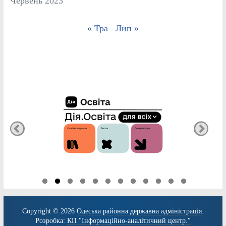
Червень 2023
« Тра
Лип »
Copyright © 2026
Одеська районна державна адміністрація
.
Розробка:
КП "Інформаційно-аналітичний центр."