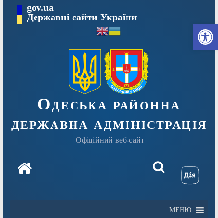
Перейти
gov.ua
Державні сайти України
до
Ві
вмісту
Одеська районна
державна адміністрація
Офіційний веб-сайт
МЕНЮ