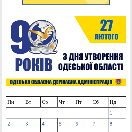
Пн
Вт
Ср
Чт
Пт
Сб
Нд
1
2
3
4
5
6
7
8