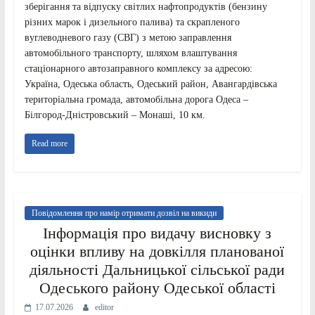
зберігання та відпуску світлих нафтопродуктів (бензину
різних марок і дизельного палива) та скрапленого
вуглеводневого газу (СВГ) з метою заправлення
автомобільного транспорту, шляхом влаштування
стаціонарного автозаправного комплексу за адресою:
Україна, Одеська область, Одеський район, Авангардівська
територіальна громада, автомобільна дорога Одеса –
Білгород-Дністровський – Монаші, 10 км.
Read more
Повідомлення про намір отримати дозвіл на викиди
Інформація про видачу висновку з
оцінки впливу на довкілля планованої
діяльності Дальницької сільської ради
Одеського району Одеської області
17.07.2026
editor