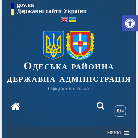
Перейти
gov.ua
Державні сайти України
до
Ві
вмісту
Одеська районна
державна адміністрація
Офіційний веб-сайт
МЕНЮ