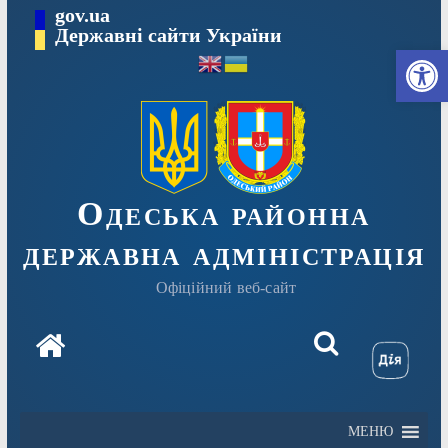
Перейти
gov.ua
Державні сайти України
до
Ві
вмісту
Одеська районна
державна адміністрація
Офіційний веб-сайт
МЕНЮ