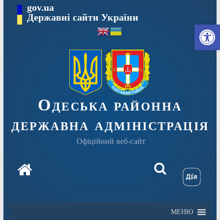
Перейти
gov.ua
Державні сайти України
до
Ві
вмісту
Одеська районна
державна адміністрація
Офіційний веб-сайт
МЕНЮ