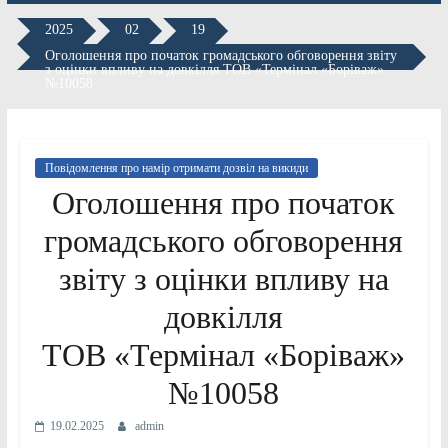
2025
02
19
Оголошення про початок громадського обговорення звіту
з оцінки впливу на довкілля ТОВ «Термінал «Боріваж»
№10058
Повідомлення про намір отримати дозвіл на викиди
Оголошення про початок
громадського обговорення
звіту з оцінки впливу на
довкілля
ТОВ «Термінал «Боріваж»
№10058
19.02.2025
admin